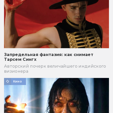
Запредельная фантазия: как снимает
Тарсем Сингх
Авторский почерк величайшего индийского
визионера
Кино