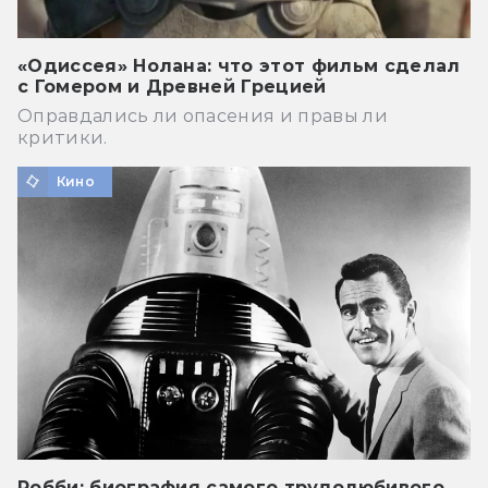
«Одиссея» Нолана: что этот фильм сделал
с Гомером и Древней Грецией
Оправдались ли опасения и правы ли
критики.
Кино
Робби: биография самого трудолюбивого