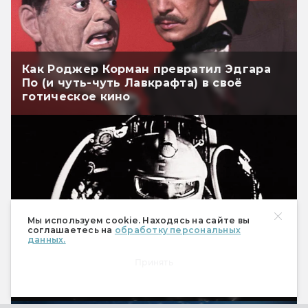
Как Роджер Корман превратил Эдгара
По (и чуть-чуть Лавкрафта) в своё
готическое кино
Мы используем cookie. Находясь на сайте вы
соглашаетесь на
обработку персональных
данных.
Лучшие русские фильмы после
Принять
«Ночного дозора»: фантастика, фэнтези
и мистика