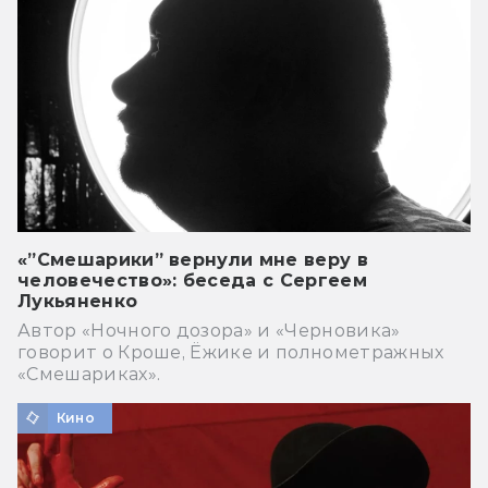
«”Смешарики” вернули мне веру в
человечество»: беседа с Сергеем
Лукьяненко
Автор «Ночного дозора» и «Черновика»
говорит о Кроше, Ёжике и полнометражных
«Смешариках».
Кино