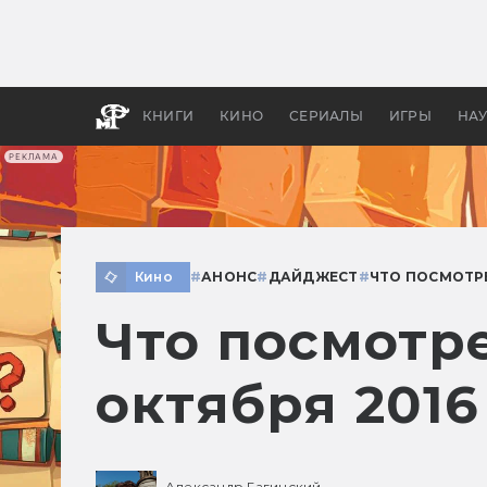
Как с
фильм
бы «В
КНИГИ
КИНО
СЕРИАЛЫ
ИГРЫ
НА
РЕКЛАМА
Кино
#
АНОНС
#
ДАЙДЖЕСТ
#
ЧТО ПОСМОТР
Что посмотр
октября 2016
Александр Гагинский