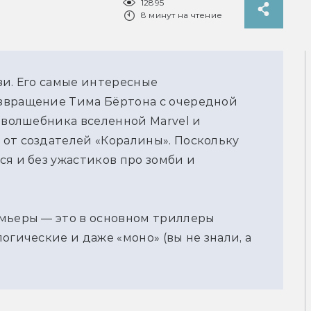
12895
8 минут на чтение
зи. Его самые интересные
звращение Тима Бёртона с очередной
о волшебника вселенной Marvel и
от создателей «Коралины». Поскольку
ся и без ужастиков про зомби и
емьеры — это в основном триллеры
огические и даже «моно» (вы не знали, а