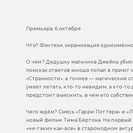
Т
Премьера: 6 октября
Что? Фэнтези, экранизация одноимённо
О чём? Дедушку мальчика Джейка убили
поисках ответов юноша попал в приют м
«Странности», а точнее — магические сп
умеет летать, кто-то невидим, а кто-то
предстоит выяснить, в чём его собстве
Чего ждём? Смесь «Гарри Поттера» и «Л
новый фильм Тима Бёртона. На первый в
«не-таких-как-все» в старомодном анту