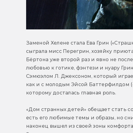
Заменой Хелене стала Ева Грин («Страшны
сыграла мисс Перегрин, хозяйку приюта 
Бёртона уже второй раз и явно не после
любовью к готике, фэнтези и нуару Гри
Сэмюэлом Л. Джексоном, который играет
как и с молодым Эйсой Баттерфилдом («
которому досталась главная роль.
«Дом странных детей» обещает стать со
есть его любимые темы и образы, но сн
наконец вышел из своей зоны комфорта. 