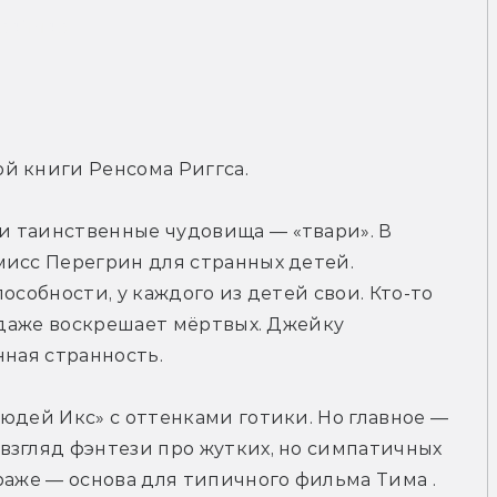
рейлер
й книги Ренсома Риггса.
 таинственные чудовища — «твари». В 
исс Перегрин для странных детей. 
особности, у каждого из детей свои. Кто-то 
 даже воскрешает мёртвых. Джейку 
нная странность.
юдей Икс» с оттенками готики. Но главное — 
згляд фэнтези про жутких, но симпатичных 
раже — основа для типичного фильма Тима . 