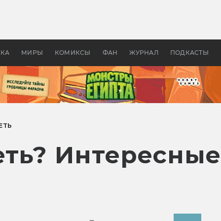
оздавались «Страшилы»:
«Одиссея» Нолана: что эт
, без которого не было
фильм сделал с Гомером и
ластелина колец»
Древней Грецией
УКА
МИРЫ
КОМИКСЫ
ФАН
ЖУРНАЛ
ПОДКАСТЫ
ЕТЬ
еть? Интересны