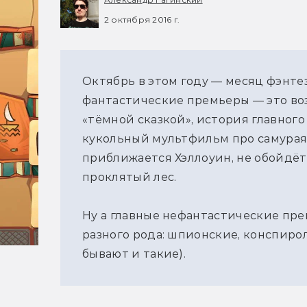
2 октября 2016 г.
Октябрь в этом году — месяц фэнте
фантастические премьеры — это во
«тёмной сказкой», история главног
кукольный мультфильм про самурая 
приближается Хэллоуин, не обойдёт
проклятый лес.
Ну а главные нефантастические пр
разного рода: шпионские, конспирол
бывают и такие).