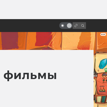
от
«Вспомнить всё» Верховена:
трудная история создания
е фильмы