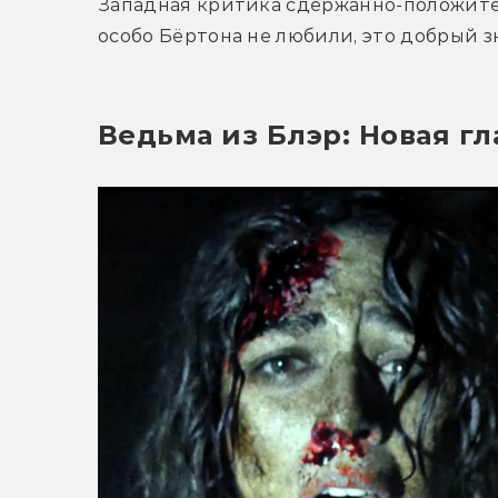
Западная критика сдержанно-положитель
особо Бёртона не любили, это добрый з
Ведьма из Блэр: Новая гл