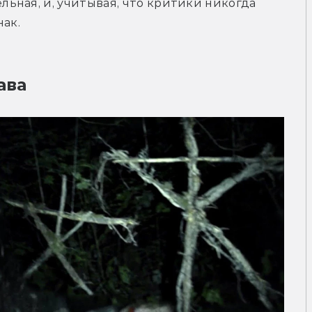
ная, и, учитывая, что критики никогда 
нак.
ава