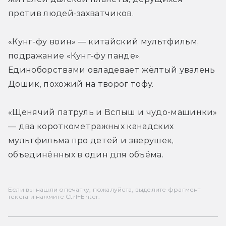
против людей-захватчиков.
«Кунг-фу воин» — китайский мультфильм, 
подражание «Кунг-фу панде». 
Единоборствами овладевает жёлтый увалень 
Дошик, похожий на творог тофу.
«Щенячий патруль и Вспыш и чудо-машинки» 
— два короткометражных канадских 
мультфильма про детей и зверушек, 
объединённых в один для объёма.
Если вы нашли опечатку, пожалуйста, выделите фрагмент
текста и нажмите Ctrl+Enter.