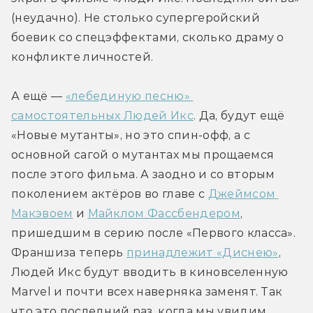
(неудачно). Не столько супергеройский 
боевик со спецэффектами, сколько драму о 
конфликте личностей.
А ещё — 
«лебединую песню» 
самостоятельных Людей Икс
. Да, будут ещё 
«Новые мутанты», но это спин-офф, а с 
основной сагой о мутантах мы прощаемся 
после этого фильма. А заодно и со вторым 
поколением актёров во главе с 
Джеймсом 
Макэвоем
 и 
Майклом Фассбендером
, 
пришедшим в серию после «Первого класса». 
Франшиза теперь 
принадлежит «Диснею»
, 
Людей Икс будут вводить в киновселенную 
Marvel и почти всех наверняка заменят. Так 
что это последний раз, когда мы увидим 