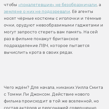
чтобы 
«поналетевшие» не безобразничали
, а 
земляне о них не подозревали
. Её агенты 
носят чёрные костюмы с иголочки и тёмные 
очки, орудуют невообразимыми гаджетами и 
могут запросто стереть вам память. На сей 
раз в фильме покажут британское 
подразделение ЛВЧ, которое пытается 
вычислить крота в своих рядах.
Трейлер
Чего ждём? Для начала, никаких Уилла Смита 
с Томми Ли Джонсом. Действие нового 
фильма происходит в той же вселенной, но 
состав актёров и персонажей совершенно 