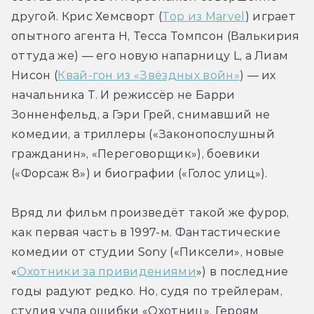
другой. Крис Хемсворт (
Тор из Marvel
) играет 
опытного агента H, Тесса Томпсон (Валькирия 
оттуда же) — его новую напарницу L, а Лиам 
Нисон (
Квай-гон из «Звёздных войн»
) — их 
начальника T. И режиссёр не Барри 
Зонненфельд, а Гэри Грей, снимавший не 
комедии, а триллеры («Законопослушный 
гражданин», «Переговорщик»), боевики 
(«Форсаж 8») и биографии («Голос улиц»).
Вряд ли фильм произведёт такой же фурор, 
как первая часть в 1997-м. Фантастические 
комедии от студии Sony («Пиксели», новые 
«
Охотники за привидениями
») в последние 
годы радуют редко. Но, судя по трейлерам, 
студия учла ошибки «Охотниц». Героям 