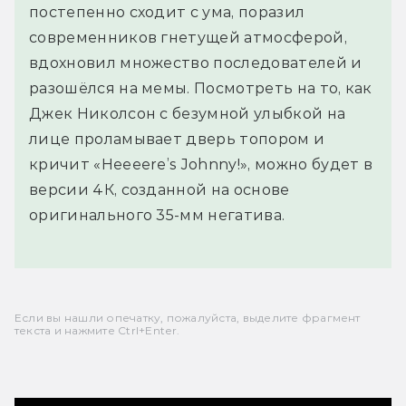
постепенно сходит с ума, поразил
современников гнетущей атмосферой,
вдохновил множество последователей и
разошёлся на мемы. Посмотреть на то, как
Джек Николсон с безумной улыбкой на
лице проламывает дверь топором и
кричит «Heeeere’s Johnny!», можно будет в
версии 4К, созданной на основе
оригинального 35-мм негатива.
Если вы нашли опечатку, пожалуйста, выделите фрагмент
текста и нажмите Ctrl+Enter.