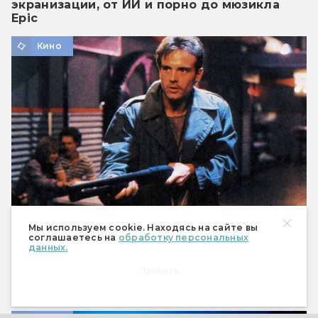
экранизации, от ИИ и порно до мюзикла
Epic
Кино
Мы используем cookie. Находясь на сайте вы
соглашаетесь на
обработку персональных
Майкл Бин: взлёты и падения защитника
данных.
будущего и грозы Чужих
Принять
Почему актёр из культовых фильмов так и не
стал большой звездой.