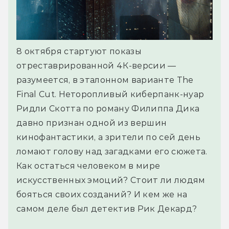
8 октября стартуют показы
отреставрированной 4К-версии —
разумеется, в эталонном варианте The
Final Cut. Неторопливый киберпанк-нуар
Ридли Скотта по роману Филиппа Дика
давно признан одной из вершин
кинофантастики, а зрители по сей день
ломают голову над загадками его сюжета.
Как остаться человеком в мире
искусственных эмоций? Стоит ли людям
бояться своих созданий? И кем же на
самом деле был детектив Рик Декард?