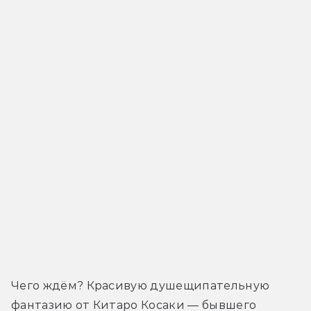
Трейлер
Чего ждём? Красивую душещипательную 
фантазию от Китаро Косаки — бывшего 