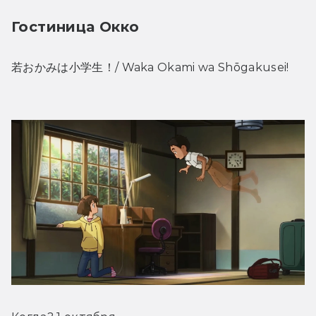
Гостиница Окко
若おかみは小学生！/ Waka Okami wa Shōgakusei!