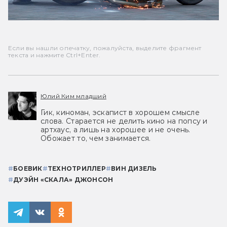
Если вы нашли опечатку, пожалуйста, выделите фрагмент
текста и нажмите Ctrl+Enter.
Юлий Ким младший
Гик, киноман, эскапист в хорошем смысле
слова. Старается не делить кино на попсу и
артхаус, а лишь на хорошее и не очень.
Обожает то, чем занимается.
#
БОЕВИК
#
ТЕХНОТРИЛЛЕР
#
ВИН ДИЗЕЛЬ
#
ДУЭЙН «СКАЛА» ДЖОНСОН