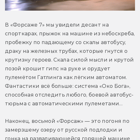
В «Форсаже 7» мы увидели десант на 
спорткарах, прыжок на машине из небоскреба, 
пробежку по падающему со скалы автобусу, 
драку на железных трубах, которые гнутся о 
крутизну героев. Скала силой мысли и крутой 
позой крошит гипс на руке и орудует 
пулемётом Гатлинга как лёгким автоматом. 
Фантастики всё больше: система «Око Бога», 
способная отследить любого, боевой автобус-
тюрьма с автоматическими пулеметами…
Наконец, восьмой «Форсаж» — это погоня по 
замерзшему озеру от русской подлодки и 
гонка на разваливающейся горящей машине 