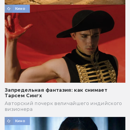
Кино
Запредельная фантазия: как снимает
Тарсем Сингх
Авторский почерк величайшего индийского
визионера
Кино