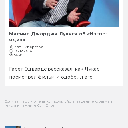
Мнение Джорджа Лукаса об «Изгое-
один»
Кот-император
05.12.2016
9538
Гарет Эдвардс рассказал, как Лукас 
посмотрел фильм и одобрил его.
Если вы нашли опечатку, пожалуйста, выделите фрагмент
текста и нажмите Ctrl+Enter.