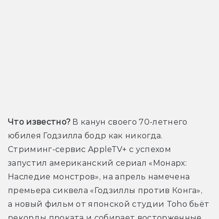
Что известно?
 В канун своего 70-летнего 
юбилея Годзилла бодр как никогда. 
Стриминг-сервис AppleTV+ с успехом 
запустил американский сериал «Монарх: 
Наследие монстров», на апрель намечена 
премьера сиквела «Годзиллы против Конга», 
а новый фильм от японской студии Toho бьёт 
рекорды проката и собирает восторженные 