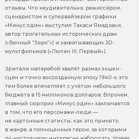
отзывы. Что неудивительно: режиссёром, 
сценаристом и супервайзером графики 
«Минус один» выступил Такаси Ямадзаки, 
автор трогательных исторических драм 
(«Вечный "Зеро"») и захватывающих 3D-
мультфильмов («Люпен III: Первый»).
Зрители наперебой хвалят размах экшен-
сцен и точно воссозданную эпоху 1940-х; это 
тем более впечатляет с учётом небольшого 
бюджета в 15 миллионов долларов. Впрочем, 
главный сюрприз «Минус один» заключается 
в том, что его персонажи-люди — 
не картонные статисты, как это принято 
в жанре, а полноценные герои, за которыми 
по-настоящему интересно наблюдать. Новая 