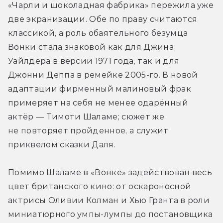
«Чарли и шоколадная фабрика» пережила уже 
две экранизации. Обе по праву считаются 
классикой, а роль обаятельного безумца 
Вонки стала знаковой как для Джина 
Уайлдера в версии 1971 года, так и для 
Джонни Деппа в ремейке 2005-го. В новой 
адаптации фирменный малиновый фрак 
примеряет на себя не менее одарённый 
актёр — Тимоти Шаламе; сюжет же 
не повторяет пройденное, а служит 
приквелом сказки Даля.
Помимо Шаламе в «Вонке» задействован весь 
цвет британского кино: от оскароносной 
актрисы Оливии Колман и Хью Гранта в роли 
миниатюрного умпы-лумпы до постановщика 