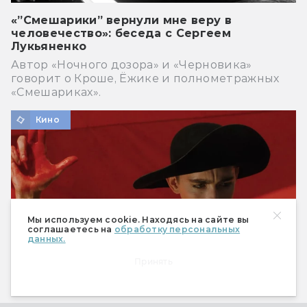
«”Смешарики” вернули мне веру в
человечество»: беседа с Сергеем
Лукьяненко
Автор «Ночного дозора» и «Черновика»
говорит о Кроше, Ёжике и полнометражных
«Смешариках».
Кино
Мы используем cookie. Находясь на сайте вы
соглашаетесь на
обработку персональных
данных.
Принять