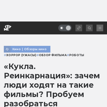
Кино
|
Обзоры кино
#
ХОРРОР (УЖАСЫ)
#
ОБЗОР ФИЛЬМА
#
РОБОТЫ
«Кукла.
Реинкарнация»: зачем
люди ходят на такие
фильмы? Пробуем
разобраться