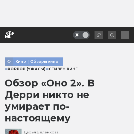
Кино
|
Обзоры кино
#
ХОРРОР (УЖАСЫ)
#
СТИВЕН КИНГ
Обзор «Оно 2». В
Дерри никто не
умирает по-
настоящему
Дарья Беленкова