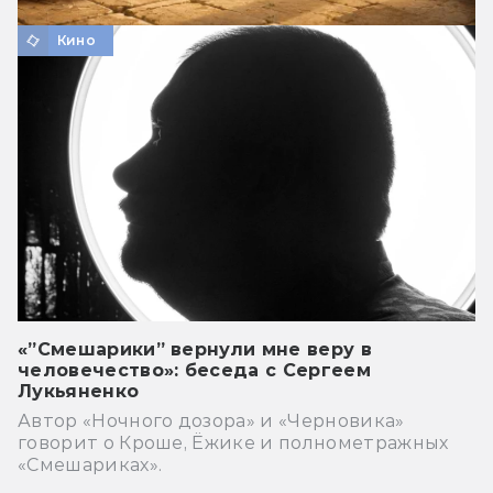
Кино
«”Смешарики” вернули мне веру в
человечество»: беседа с Сергеем
Лукьяненко
Автор «Ночного дозора» и «Черновика»
говорит о Кроше, Ёжике и полнометражных
«Смешариках».