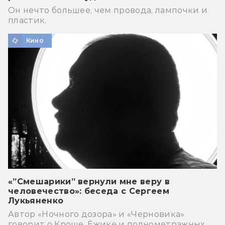
Он нечто большее, чем провода, лампочки и
пластик.
Кино
«”Смешарики” вернули мне веру в
человечество»: беседа с Сергеем
Лукьяненко
Автор «Ночного дозора» и «Черновика»
говорит о Кроше, Ёжике и полнометражных