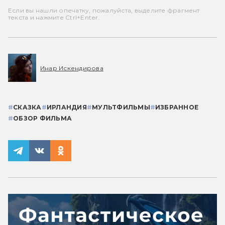
Если вы нашли опечатку, пожалуйста, выделите фрагмент
текста и нажмите Ctrl+Enter.
Инар Искендирова
#
СКАЗКА
#
ИРЛАНДИЯ
#
МУЛЬТФИЛЬМЫ
#
ИЗБРАННОЕ
#
ОБЗОР ФИЛЬМА