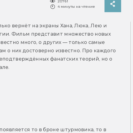
20761
4 минуты на чтение
ько вернёт на экраны Хана, Люка, Лею и 
гии. Фильм представит множество новых 
звестно много, о других — только самые 
ам о них достоверно известно. Про каждого 
еподтверждённых фанатских теорий, но о 
але.
является то в броне штурмовика, то в 