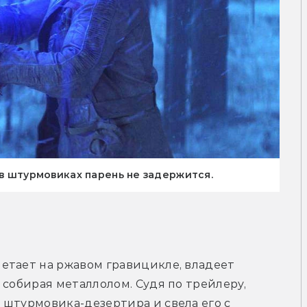
 в штурмовиках парень не задержится.
етает на ржавом гравицикле, владеет 
собирая металлолом. Судя по трейлеру, 
штурмовика-дезертира и свела его с 