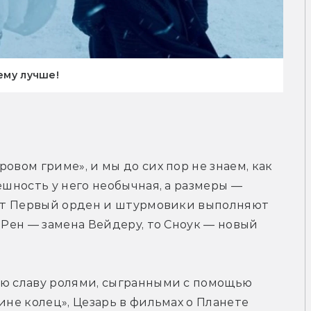
ему лучше!
овом гриме», и мы до сих пор не знаем, как 
ешность у него необычная, а размеры — 
яет Первый орден и штурмовики выполняют 
 Рен — замена Вейдеру, то Сноук — новый 
ую славу ролями, сыгранными с помощью 
ине колец», Цезарь в фильмах о Планете 