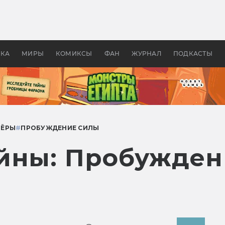
 фильмы смотреть в
Как создавались «Страшил
те 2026? В мире —
фильм, без которого не б
липсис, в России —
бы «Властелина колец»
ие комедии
УКА
МИРЫ
КОМИКСЫ
ФАН
ЖУРНАЛ
ПОДКАСТЫ
ТЁРЫ
#
ПРОБУЖДЕНИЕ СИЛЫ
йны: Пробужден