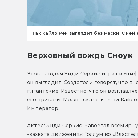
Так Кайло Рен выглядит без маски. С ней 
Верховный вождь Сноук
Этого злодея Энди Серкис играл в «цифр
он выглядит. Создатели говорят, что вн
гигантские. Известно, что он возглавл
его приказы. Можно сказать, если Кайло
Император.
Актёр: Энди Серкис. Завоевал всемирн
«захвата движения»: Голлум во «Властел