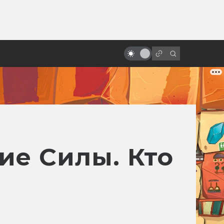
ы»:
«V значит вендетта». Как
ыло
создавался бунтарский фильм
про идею под маской
ие Силы. Кто