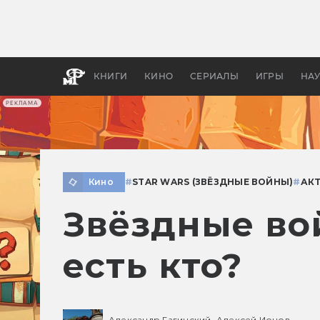
Какие
авгус
апока
детск
КНИГИ
КИНО
СЕРИАЛЫ
ИГРЫ
НА
РЕКЛАМА
Кино
#
STAR WARS (ЗВЁЗДНЫЕ ВОЙНЫ)
#
АК
Звёздные во
есть кто?
Александр Гагинский,
Алексей Ионов