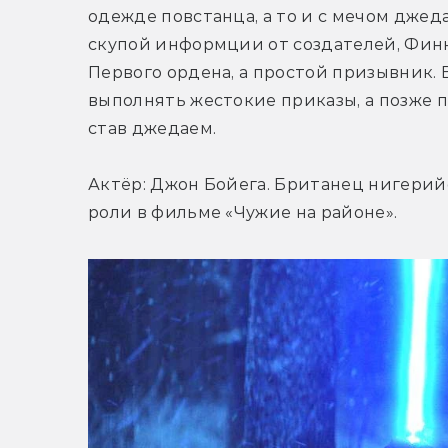
одежде повстанца, а то и с мечом джеда
скупой информции от создателей, Финн
Первого ордена, а простой призывник. В
выполнять жестокие приказы, а позже п
став джедаем.
Актёр: Джон Бойега. Британец нигерий
роли в фильме «Чужие на районе».