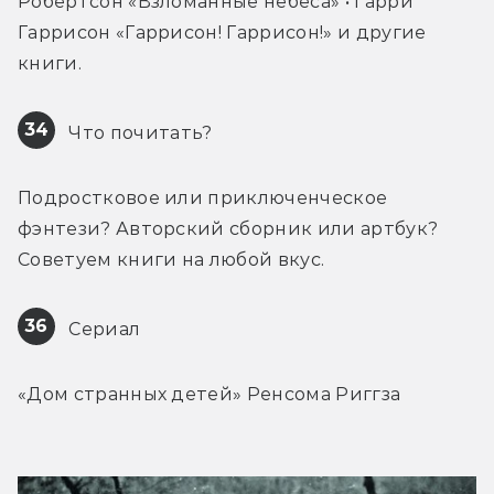
Робертсон «Взломанные небеса» • Гарри 
Гаррисон «Гаррисон! Гаррисон!» и другие 
книги.
34
 Что почитать?
Подростковое или приключенческое 
фэнтези? Авторский сборник или артбук? 
Советуем книги на любой вкус.
36
 Сериал
«Дом странных детей» Ренсома Риггза