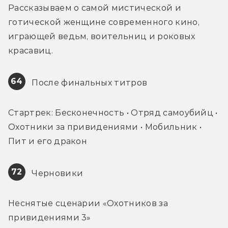
Рассказываем о самой мистической и 
готической женщине современного кино, 
играющей ведьм, воительниц и роковых 
красавиц.
64
 После финальных титров
Стартрек: Бесконечность • Отряд самоубийц • 
Охотники за привидениями • Мобильник • 
Пит и его дракон
72
 Черновики
Неснятые сценарии «Охотников за 
привидениями 3»