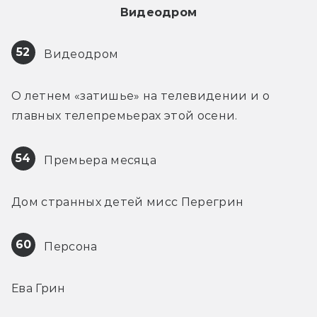
Видеодром
52
 Видеодром
О летнем «затишье» на телевидении и о 
главных телепремьерах этой осени.
54
 Премьера месяца
Дом странных детей мисс Перегрин
60
 Персона
Ева Грин