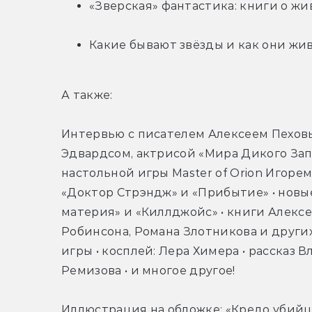
«Зверская» фантастика: книги о жи
Какие бывают звёзды и как они жив
А также:
Интервью с писателем Алексеем Пеховы
Эдвардсом, актрисой «Мира Дикого Зап
настольной игры Master of Orion Игоре
«Доктор Стрэндж» и «Прибытие» • новые
материя» и «Киллджойс» • книги Алексе
Робинсона, Романа Злотникова и других
игры • косплей: Лера Химера • рассказ 
Ремизова • и многое другое!
Иллюстрация на обложке: «Кредо убий