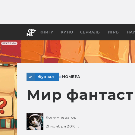
Как с
фильм
бы «В
КНИГИ
КИНО
СЕРИАЛЫ
ИГРЫ
НА
РЕКЛАМА
Журнал
#
НОМЕРА
Мир фантаст
Кот-император
21 ноября 2016 г.