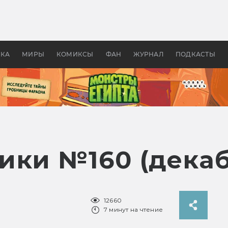
оздавались «Страшилы»:
«Одиссея» Нолана: что эт
, без которого не было
фильм сделал с Гомером и
ластелина колец»
Древней Грецией
УКА
МИРЫ
КОМИКСЫ
ФАН
ЖУРНАЛ
ПОДКАСТЫ
ики №160 (декаб
12660
7 минут на чтение