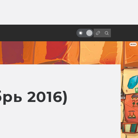
от
Что такое экохоррор: цветочки,
не ешьте меня!
рь 2016)