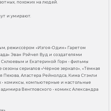
вотных, похожих на людей.
ут и умирают.
м, режиссёром «Изгоя-Один» Гаретом 
ада» Эван Рэйчел Вуд и создателями 
м Склюевым и Екатериной Горн • фильмы 
 сезоны сериалов «Чёрное зеркало», «Тёмная 
я Пехова, Аластера Рейнолдса, Кима Стэнли 
 • комиксы, компьютерные и настольные 
Владимира Венгловского • комикс Александра 
цы»