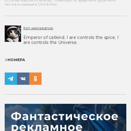
Если вы нашли опечатку, пожалуйста, выделите фрагмент
текста и нажмите Ctrl+Enter.
Кот-император
Emperor of catkind. I are controls the spice, I
are controls the Universe.
#
НОМЕРА