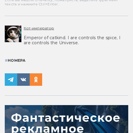
текста и нажмите Ctrl+Enter.
Кот-император
Emperor of catkind. I are controls the spice, I
are controls the Universe.
#
НОМЕРА