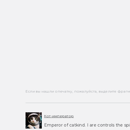
Если вы нашли опечатку, пожалуйста, выделите фрагмен
Кот-император
Emperor of catkind. I are controls the spi