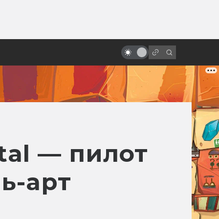
ы»:
Лучшие фильмы 2023 года:
ыло
фантастика, фэнтези и немного
безумия
tal — пилот
ь-арт