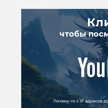
Patreon" >
Кл
чтобы пос
Почему-то с IP адресов д