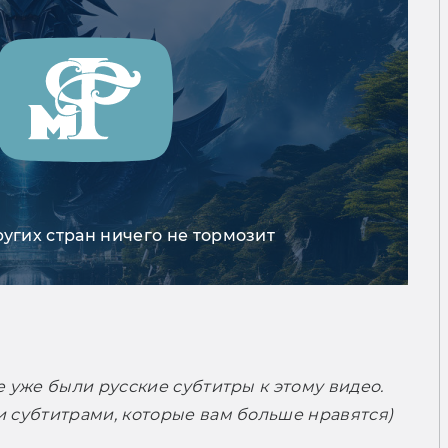
ругих стран ничего не тормозит
 уже были русские субтитры к этому видео. 
и субтитрами, которые вам больше нравятся)