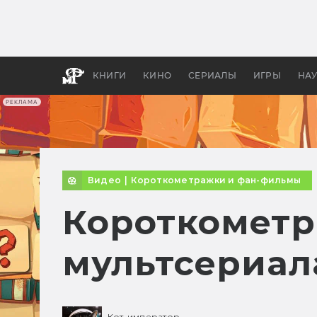
Какие
авгус
апока
детск
КНИГИ
КИНО
СЕРИАЛЫ
ИГРЫ
НА
РЕКЛАМА
Видео
|
Короткометражки и фан-фильмы
Короткометра
мультсериала
Кот-император