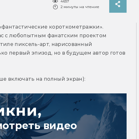
4657
2 минуты на чтение
 «фантастические короткометражки». 
ас с любопытным фанатским проектом 
тиле пиксель-арт, нарисованный 
ько первый эпизод, но в будущем автор готов 
чше включать на полный экран):
икни,
мотреть видео