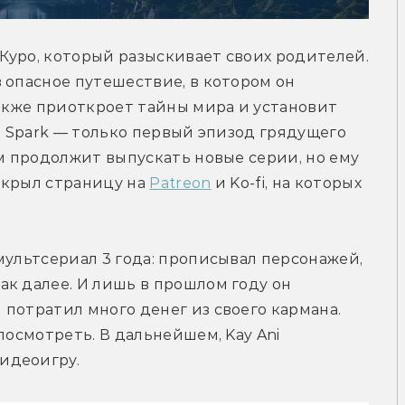
уро, который разыскивает своих родителей. 
 опасное путешествие, в котором он 
также приоткроет тайны мира и установит 
n Spark — только первый эпизод грядущего 
м продолжит выпускать новые серии, но ему 
крыл страницу на 
Patreon
 и Ko-fi, на которых 
мультсериал 3 года: прописывал персонажей, 
к далее. И лишь в прошлом году он 
потратил много денег из своего кармана. 
посмотреть. В дальнейшем, Kay Ani 
идеоигру.