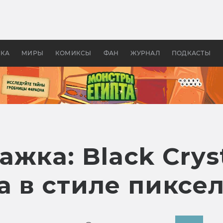
 фильмы смотреть в
Как создавались «Страшил
те 2026? В мире —
фильм, без которого не б
липсис, в России —
бы «Властелина колец»
ие комедии
УКА
МИРЫ
КОМИКСЫ
ФАН
ЖУРНАЛ
ПОДКАСТЫ
жка: Black Crys
 в стиле пиксел