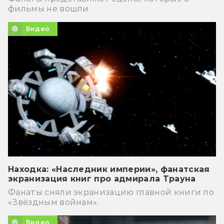
фильмы не вошли.
Видео
Находка: «Наследник империи», фанатская
экранизация книг про адмирала Трауна
Фанаты сняли экранизацию главной книги по
«Звёздным войнам».
Видео