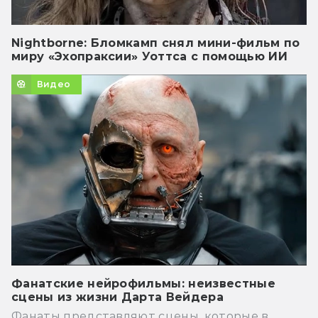
Nightborne: Бломкамп снял мини-фильм по
миру «Эхопраксии» Уоттса с помощью ИИ
Видео
Фанатские нейрофильмы: неизвестные
сцены из жизни Дарта Вейдера
Фанаты представляют сцены, которые в