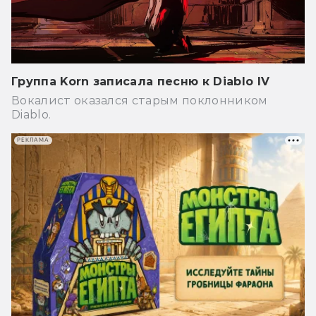
Группа Korn записала песню к Diablo IV
Вокалист оказался старым поклонником
Diablo.
РЕКЛАМА