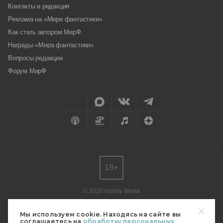
Контакты и редакция
Реклама на «Мире фантастики»
Как стать автором МирФ
Награды «Мира фантастики»
Вопросы редакции
Форум МирФ
18+
© 2026 Hobby World
Любое использование материалов допускается только с согласия
редакции.
Мы используем cookie. Находясь на сайте вы
соглашаетесь на
обработку персональных
Мнение авторов может не совпадать с мнением редакции.