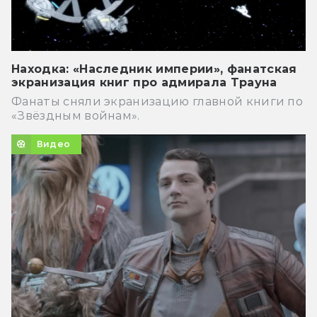
Находка: «Наследник империи», фанатская
экранизация книг про адмирала Трауна
Фанаты сняли экранизацию главной книги по
«Звёздным войнам».
Видео