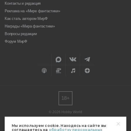
Контакты и редакция
Реклама на «Мире фантастики»
Как стать автором МирФ
Награды «Мира фантастики»
Вопросы редакции
Форум МирФ
18+
© 2026 Hobby World
Любое использование материалов допускается только с согласия
редакции.
Мы используем cookie. Находясь на сайте вы
соглашаетесь на
обработку персональных
Мнение авторов может не совпадать с мнением редакции.