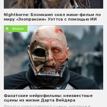
Nightborne: Бломкамп снял мини-фильм по
миру «Эхопраксии» Уоттса с помощью ИИ
Видео
Фанатские нейрофильмы: неизвестные
сцены из жизни Дарта Вейдера
Фанаты представляют сцены, которые в