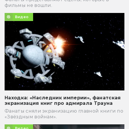
фильмы не вошли.
Видео
Находка: «Наследник империи», фанатская
экранизация книг про адмирала Трауна
Фанаты сняли экранизацию главной книги по
«Звёздным войнам».
Видео