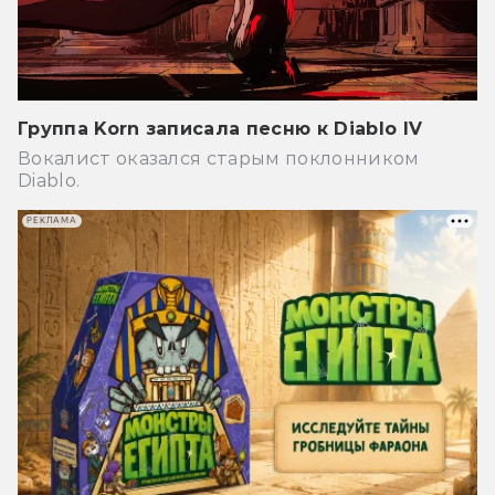
Группа Korn записала песню к Diablo IV
Вокалист оказался старым поклонником
Diablo.
РЕКЛАМА