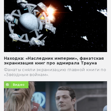
Находка: «Наследник империи», фанатская
экранизация книг про адмирала Трауна
Фанаты сняли экранизацию главной книги по
«Звёздным войнам».
Видео