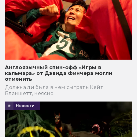
Англоязычный спин-офф «Игры в
кальмара» от Дэвида Финчера могли
отменить
Должна ли была в нем сыграть Кейт
Бланшетт, неясно.
Новости