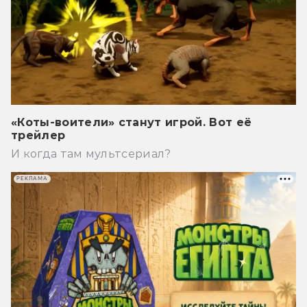
«Коты-воители» станут игрой. Вот её
трейлер
И когда там мультсериал?
РЕКЛАМА