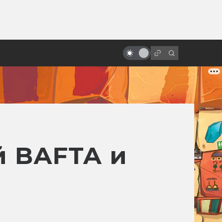
ы»:
ыло
«Звёздные войны»: обречённые
на провал
 BAFTA и