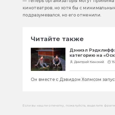
— теперь организаторы могут принимат
кинотеатров, но хотя бы с минимальным
подразумевался, но его отменили.
Читайте также
Дэниэл Рэдклифф:
категорию на «Ос
Дмитрий Кинский
1
Он вместе с Дэвидом Холмсом запуст
Если вы нашли опечатку, пожалуйста, выделите фрагмен