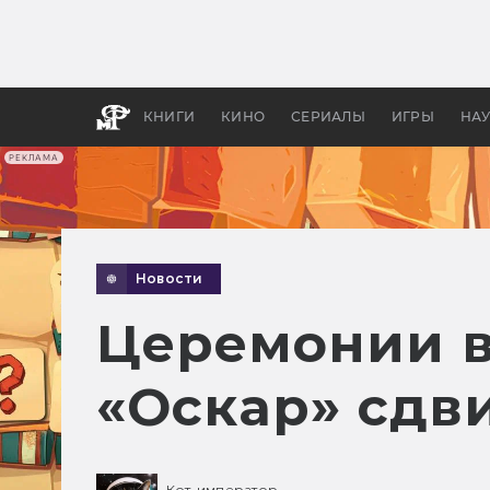
Какие
авгус
апока
детск
КНИГИ
КИНО
СЕРИАЛЫ
ИГРЫ
НА
РЕКЛАМА
Новости
Церемонии в
«Оскар» сдв
Кот-император