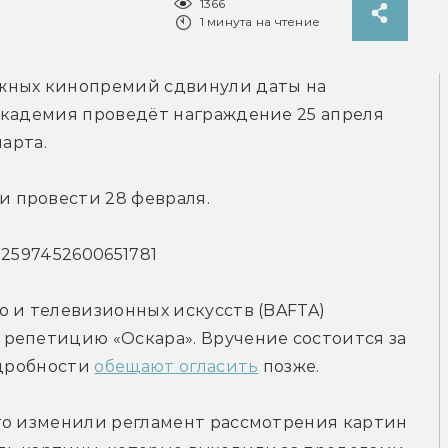
1366
1 минута на чтение
жных кинопремий сдвинули даты на 
академия проведёт награждение 25 апреля 
марта.
 провести 28 февраля.
272597452600651781
 и телевизионных искусств (BAFTA) 
репетицию «Оскара». Вручение состоится за 
дробности 
обещают огласить
 позже.
что изменили регламент рассмотрения картин 