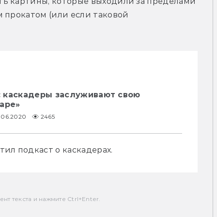
ь картины, которые выходили за пределами 
 прокатом (или если таковой 
 каскадеры заслуживают свою
каре»
5.06.2020
2465
ил подкаст о каскадерах. 
т текста и нажмите Ctrl+Enter.