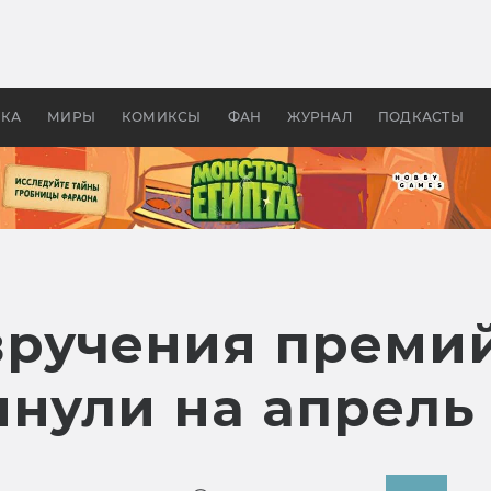
 фильмы смотреть в
Как создавались «Страшил
те 2026? В мире —
фильм, без которого не б
липсис, в России —
бы «Властелина колец»
ие комедии
УКА
МИРЫ
КОМИКСЫ
ФАН
ЖУРНАЛ
ПОДКАСТЫ
ручения премий
инули на апрель