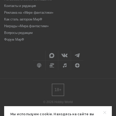
Контакты и редакция
Реклама на «Мире фантастики»
Как стать автором МирФ
Награды «Мира фантастики»
Вопросы редакции
Форум МирФ
18+
© 2026 Hobby World
Любое использование материалов допускается только с согласия
редакции.
Мы используем cookie. Находясь на сайте вы