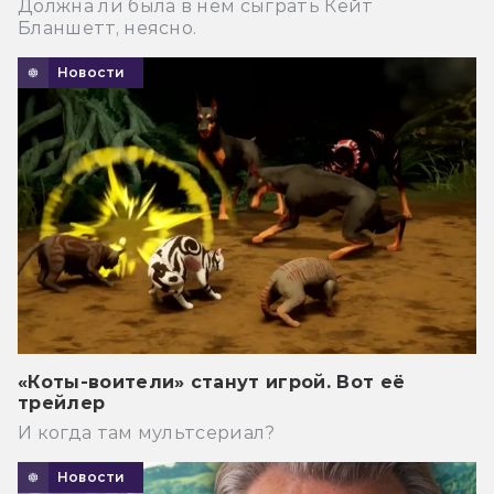
Должна ли была в нем сыграть Кейт
Бланшетт, неясно.
Новости
«Коты-воители» станут игрой. Вот её
трейлер
И когда там мультсериал?
Новости