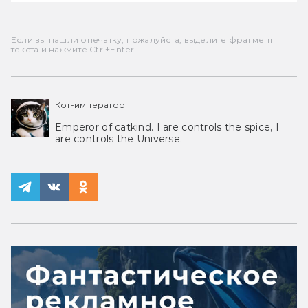
Если вы нашли опечатку, пожалуйста, выделите фрагмент
текста и нажмите Ctrl+Enter.
Кот-император
Emperor of catkind. I are controls the spice, I
are controls the Universe.