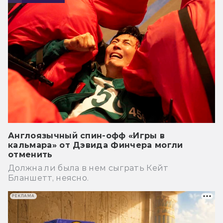
Англоязычный спин-офф «Игры в
кальмара» от Дэвида Финчера могли
отменить
Должна ли была в нем сыграть Кейт
Бланшетт, неясно.
РЕКЛАМА