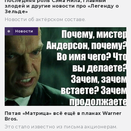
Последняя роль Сэма Нила, главный
злодей и другие новости про «Легенду о
Зельде»
Новости об актёрском составе.
Новости
Пятая «Матрица» всё ещё в планах Warner
Bros.
Это стало известно из письма акционерам.