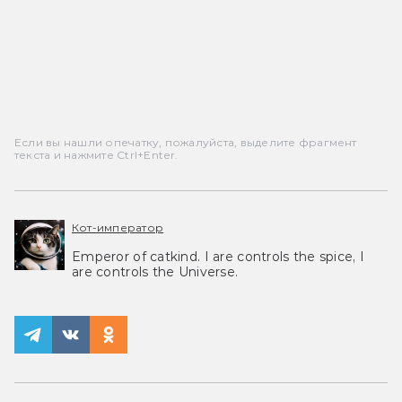
Если вы нашли опечатку, пожалуйста, выделите фрагмент
текста и нажмите Ctrl+Enter.
Кот-император
Emperor of catkind. I are controls the spice, I
are controls the Universe.