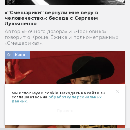
«”Смешарики” вернули мне веру в
человечество»: беседа с Сергеем
Лукьяненко
Автор «Ночного дозора» и «Черновика»
говорит о Кроше, Ёжике и полнометражных
«Смешариках».
Кино
Мы используем cookie. Находясь на сайте вы
соглашаетесь на
обработку персональных
данных.
Принять