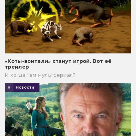
«Коты-воители» станут игрой. Вот её
трейлер
И когда там мультсериал?
Новости