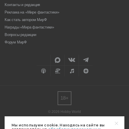
Контакты и редакция
Реклама на «Мире фантастики»
Как стать автором МирФ
Награды «Мира фантастики»
Вопросы редакции
Форум МирФ
18+
© 2026 Hobby World
Любое использование материалов допускается только с согласия
редакции.
Мы используем cookie. Находясь на сайте вы