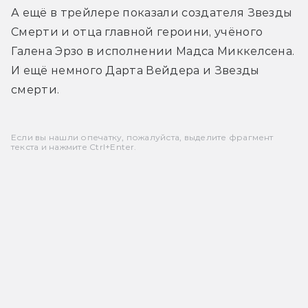
А ещё в трейлере показали создателя Звезды 
Смерти и отца главной героини, учёного 
Галена Эрзо в исполнении Мадса Миккелсена. 
И ещё немного Дарта Вейдера и Звезды 
смерти.
Если вы нашли опечатку, пожалуйста, выделите фрагмент
текста и нажмите Ctrl+Enter.