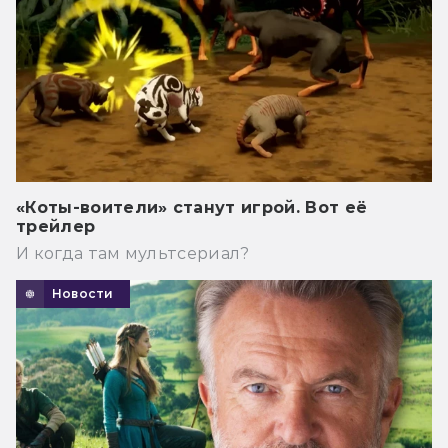
«Коты-воители» станут игрой. Вот её
трейлер
И когда там мультсериал?
Новости