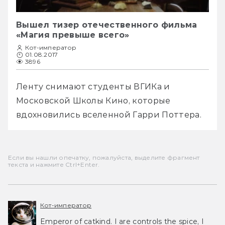
Вышел тизер отечественного фильма
«Магия превыше всего»
Кот-император
01.08.2017
3896
Ленту снимают студенты ВГИКа и 
Московской Школы Кино, которые 
вдохновились вселенной Гарри Поттера. 
Если вы нашли опечатку, пожалуйста, выделите фрагмент
текста и нажмите Ctrl+Enter.
Кот-император
Emperor of catkind. I are controls the spice, I