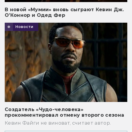
В новой «Мумии» вновь сыграют Кевин Дж.
О’Коннор и Одед Фер
Новости
Создатель «Чудо-человека»
прокомментировал отмену второго сезона
Кевин Файги не виноват, считает автор.