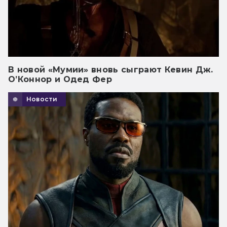
В новой «Мумии» вновь сыграют Кевин Дж.
О’Коннор и Одед Фер
Новости