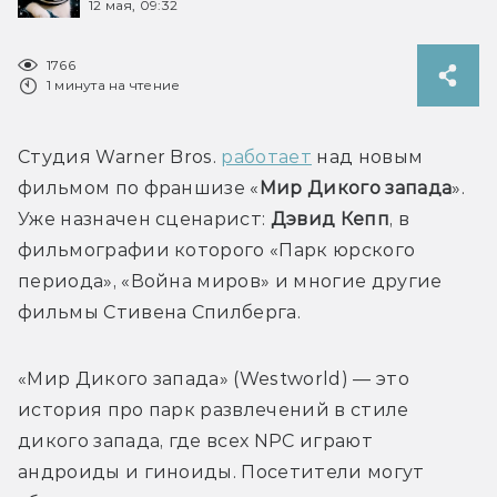
12 мая, 09:32
1766
1 минута на чтение
Студия Warner Bros. 
работает
 над новым 
фильмом по франшизе «
Мир Дикого запада
». 
Уже назначен сценарист: 
Дэвид
Кепп
, в 
фильмографии которого «Парк юрского 
периода», «Война миров» и многие другие 
«Мир 
Дикого
 запада» (Westworld) — это 
история про парк развлечений в стиле 
дикого запада, где всех NPC играют 
андроиды и гиноиды. Посетители могут 