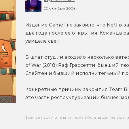
22 октября 2024 г.
Издание Game File заявило, что Netflix 
два года после ее открытия. 
Команда раб
увидела свет. 
В штат студии входило несколько вете
of War (2018) Раф Грассетти, бывший т
Стейтен и бывший исполнительный про
Конкретные причины закрытия 
Team Bl
это часть реструктуризации бизнес-мо
Если вы нашли опечатку, пожалуйста, выделите фрагмен