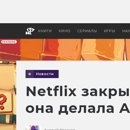
Как с
фильм
бы «В
КНИГИ
КИНО
СЕРИАЛЫ
ИГРЫ
НА
РЕКЛАМА
Новости
Netflix закр
она делала 
Андрей Квасков