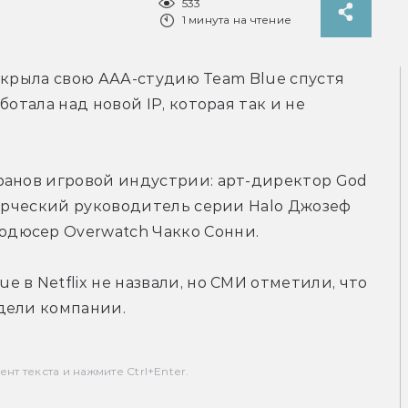
533
1 минута на чтение
закрыла свою ААА-студию Team Blue спустя 
отала над новой IP, которая так и не 
ранов игровой индустрии: 
арт-директор God 
ворческий руководитель серии Halo Джозеф 
дюсер Overwatch Чакко Сонни.
ue в Netflix не назвали, но СМИ отметили, что 
дели компании.
т текста и нажмите Ctrl+Enter.