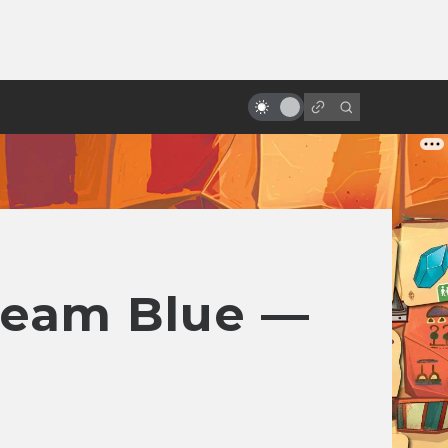
от
Почему Хаяо Миядзаки — гений.
Все фильмы великого
режиссёра
Team Blue —