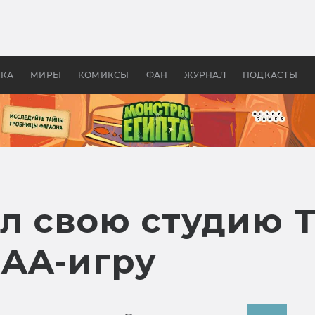
оздавались «Страшилы»:
«Одиссея» Нолана: что эт
, без которого не было
фильм сделал с Гомером и
ластелина колец»
Древней Грецией
УКА
МИРЫ
КОМИКСЫ
ФАН
ЖУРНАЛ
ПОДКАСТЫ
ыл свою студию 
AAA-игру