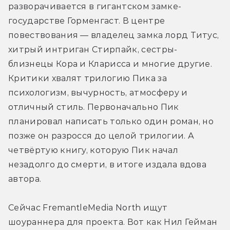
разворачивается в гигантском замке-
государстве Горменгаст. В центре 
повествования — владелец замка лорд Титус, 
хитрый интриган Стирпайк, сестры-
близнецы Кора и Кларисса и многие другие. 
Критики хвалят трилогию Пика за 
психологизм, вычурность, атмосферу и 
отличный стиль. Первоначально Пик 
планировал написать только один роман, но 
позже он разросся до целой трилогии. А 
четвёртую книгу, которую Пик начал 
незадолго до смерти, в итоге издала вдова 
автора.
Сейчас FremantleMedia North ищут 
шоураннера для проекта. Вот как Нил Гейман 