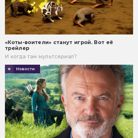
«Коты-воители» станут игрой. Вот её
трейлер
И когда там мультсериал?
Новости