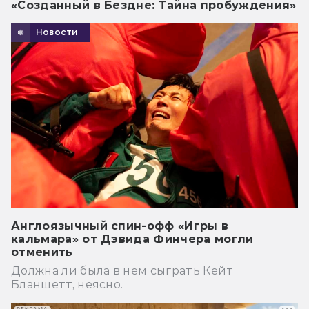
«Созданный в Бездне: Тайна пробуждения»
Новости
Англоязычный спин-офф «Игры в
кальмара» от Дэвида Финчера могли
отменить
Должна ли была в нем сыграть Кейт
Бланшетт, неясно.