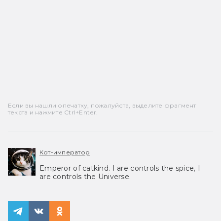
Если вы нашли опечатку, пожалуйста, выделите фрагмент
текста и нажмите Ctrl+Enter.
Кот-император
Emperor of catkind. I are controls the spice, I
are controls the Universe.