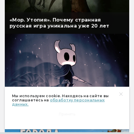
«Мор. Утопия». Почему странная
русская игра уникальна уже 20 лет
Мы используем cookie. Находясь на сайте вы
соглашаетесь на
обработку персональных
Как создавали Hollow Knight — и почему
данных.
все так ждали Silksong
Принять
РЕКЛАМА