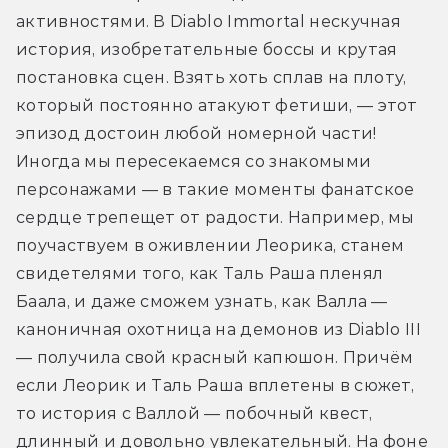
активностями. В Diablo Immortal нескучная 
история, изобретательные боссы и крутая 
постановка сцен. Взять хоть сплав на плоту, 
который постоянно атакуют фетиши, — этот 
эпизод достоин любой номерной части! 
Иногда мы пересекаемся со знакомыми 
персонажами — в такие моменты фанатское 
сердце трепещет от радости. Например, мы 
поучаствуем в оживлении Леорика, станем 
свидетелями того, как Таль Раша пленял 
Баала, и даже сможем узнать, как Валла — 
каноничная охотница на демонов из Diablo III 
— получила свой красный капюшон. Причём 
если Леорик и Таль Раша вплетены в сюжет, 
то история с Валлой — побочный квест, 
длинный и довольно увлекательный. На фоне 