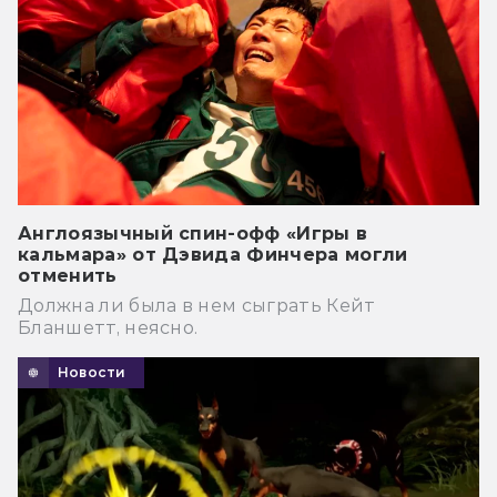
Англоязычный спин-офф «Игры в
кальмара» от Дэвида Финчера могли
отменить
Должна ли была в нем сыграть Кейт
Бланшетт, неясно.
Новости