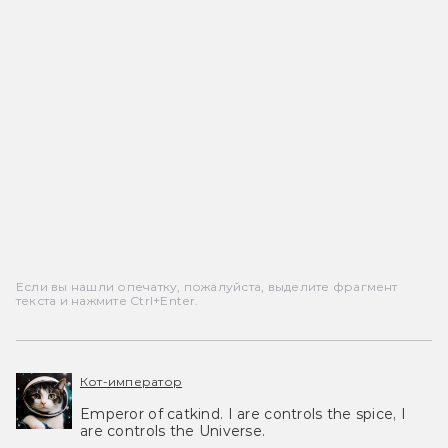
Если вы нашли опечатку, пожалуйста, выделите фрагмент
текста и нажмите Ctrl+Enter.
Кот-император
Emperor of catkind. I are controls the spice, I
are controls the Universe.