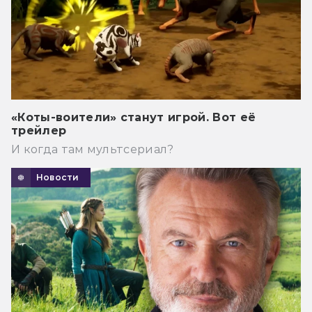
«Коты-воители» станут игрой. Вот её
трейлер
И когда там мультсериал?
Новости