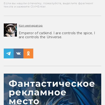
Если вы нашли опечатку, пожалуйста, выделите фрагмент
текста и нажмите Ctrl+Enter.
Кот-император
Emperor of catkind. I are controls the spice, I
are controls the Universe.