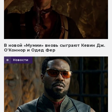
В новой «Мумии» вновь сыграют Кевин Дж.
О’Коннор и Одед Фер
Новости