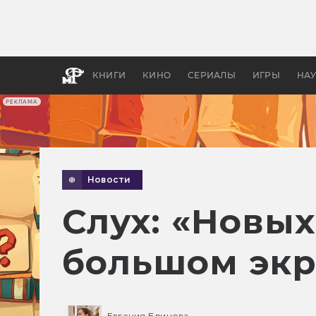
Как с
фильм
бы «В
КНИГИ
КИНО
СЕРИАЛЫ
ИГРЫ
НА
РЕКЛАМА
Новости
Слух: «Новых
большом экр
Евгения Блинова