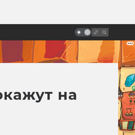
от
Роланд Эммерих: режиссёр-
катастрофа
окажут на