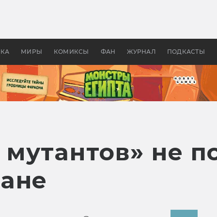
оздавались «Страшилы»:
«Одиссея» Нолана: что эт
, без которого не было
фильм сделал с Гомером и
ластелина колец»
Древней Грецией
УКА
МИРЫ
КОМИКСЫ
ФАН
ЖУРНАЛ
ПОДКАСТЫ
 мутантов» не п
ане