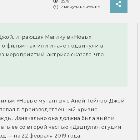
2579
2 минуты на чтение
Джой, играющая Магику в «Новых
что фильм так или иначе подвинули в
з мероприятий, актриса сказала, что
 фильм «Новые мутанты» с Аней Тейлор-Джой, 
попал в производственный кризис. 
ды. Изначально она должна была выйти 
12 апреля 2018 года, но чтобы не сталкивать её со второй частью «Дэдпула», студия 
од — на 22 февраля 2019 года.