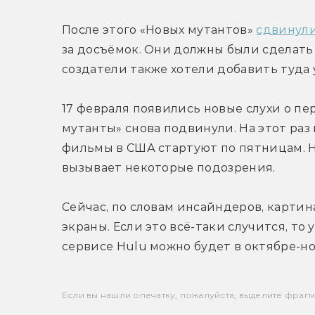
После этого «Новых мутантов» 
сдвинул
за досъёмок. Они должны были сделать 
создатели также хотели добавить туда 
17 февраля появились новые слухи о пе
мутанты» снова подвинули. На этот раз 
фильмы в США стартуют по пятницам. Но
вызывает некоторые подозрения.
Сейчас, по словам инсайндеров, картин
экраны. Если это всё-таки случится, то
сервисе Hulu можно будет в октябре-но
Если вы нашли опечатку, пожалуйста, выделите фрагмен