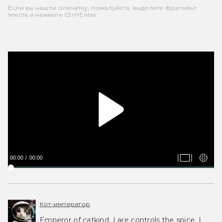
Если вы нашли опечатку, пожалуйста, выделите фрагмент
текста и нажмите Ctrl+Enter.
00:00
00:00
Кот-император
Emperor of catkind. I are controls the spice, I