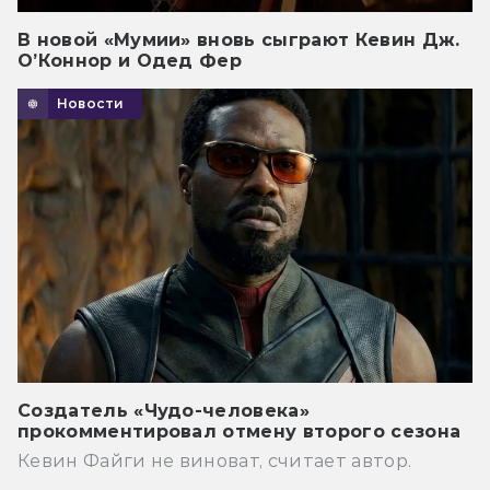
В новой «Мумии» вновь сыграют Кевин Дж.
О’Коннор и Одед Фер
Новости
Создатель «Чудо-человека»
прокомментировал отмену второго сезона
Кевин Файги не виноват, считает автор.