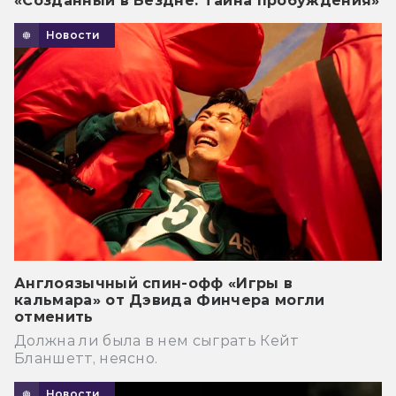
«Созданный в Бездне: Тайна пробуждения»
Новости
Англоязычный спин-офф «Игры в
кальмара» от Дэвида Финчера могли
отменить
Должна ли была в нем сыграть Кейт
Бланшетт, неясно.
Новости