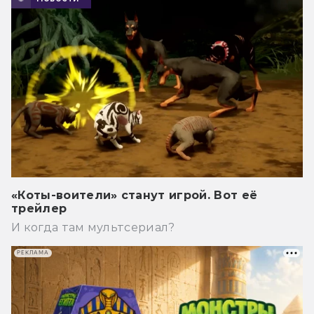
«Коты-воители» станут игрой. Вот её
трейлер
И когда там мультсериал?
РЕКЛАМА