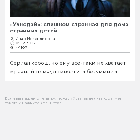
«Уэнсдэй»: слишком странная для дома
странных детей
Инар Искендирова
05.12.2022
44107
Сериал хорош, но ему всё-таки не хватает 
мрачной причудливости и безуминки.
Если вы нашли опечатку, пожалуйста, выделите фрагмент
текста и нажмите Ctrl+Enter.