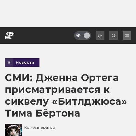
Новости
СМИ: Дженна Ортега
присматривается к
сиквелу «Битлджюса»
Тима Бёртона
Кот-император