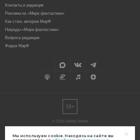
Контакты и редакция
Реклама на «Мире фантастики»
Как стать автором МирФ
Награды «Мира фантастики»
Вопросы редакции
Форум МирФ
18+
© 2026 Hobby World
Любое использование материалов допускается только с согласия
редакции.
Мы используем cookie. Находясь на сайте вы