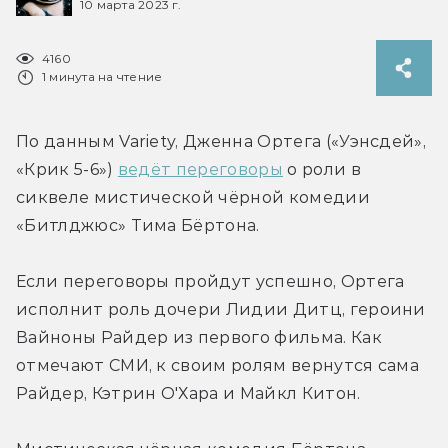
10 марта 2023 г.
4160
1 минута на чтение
По данным Variety, Дженна Ортега («Уэнсдей», 
«Крик 5-6») 
ведёт переговоры
 о роли в 
сиквеле мистической чёрной комедии 
«Битлджюс» Тима Бёртона.
Если переговоры пройдут успешно, Ортега 
исполнит роль дочери Лидии Дитц, героини 
Вайноны Райдер из первого фильма. Как 
отмечают СМИ, к своим ролям вернутся сама 
Райдер, Кэтрин О'Хара и Майкл Китон.