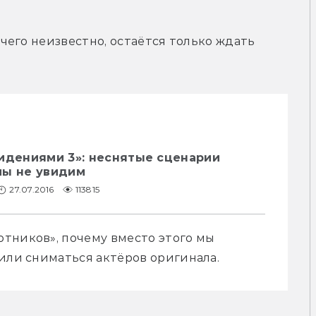
его неизвестно, остаётся только ждать 
идениями 3»: неснятые сценарии
мы не увидим
27.07.2016
113815
тников», почему вместо этого мы 
вили сниматься актёров оригинала.