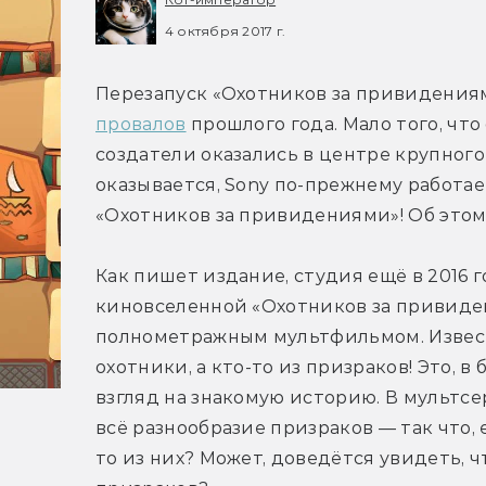
4 октября 2017 г.
Перезапуск «Охотников за привидениям
провалов
 прошлого года. Мало того, что
создатели оказались в центре крупного
оказывается, Sony по-прежнему работа
«Охотников за привидениями»! Об этом
Как пишет издание, студия ещё в 2016 
киновселенной «Охотников за привидени
полнометражным мультфильмом. Известн
охотники, а кто-то из призраков! Это, 
взгляд на знакомую историю. В мультсе
всё разнообразие призраков — так что,
то из них? Может, доведётся увидеть, ч