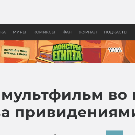
оздавались «Страшилы»:
«Одиссея» Нолана: что эт
, без которого не было
фильм сделал с Гомером и
ластелина колец»
Древней Грецией
УКА
МИРЫ
КОМИКСЫ
ФАН
ЖУРНАЛ
ПОДКАСТЫ
т мультфильм во
за привидениям