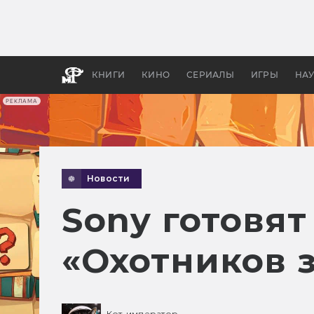
Как с
фильм
бы «В
КНИГИ
КИНО
СЕРИАЛЫ
ИГРЫ
НА
РЕКЛАМА
Новости
Sony готовя
«Охотников 
Кот-император