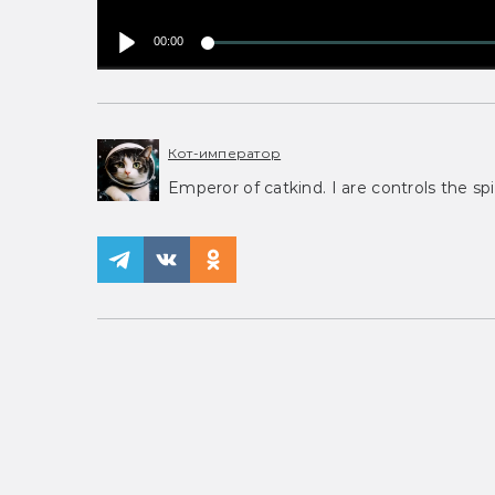
00:00
Кот-император
Emperor of catkind. I are controls the spi