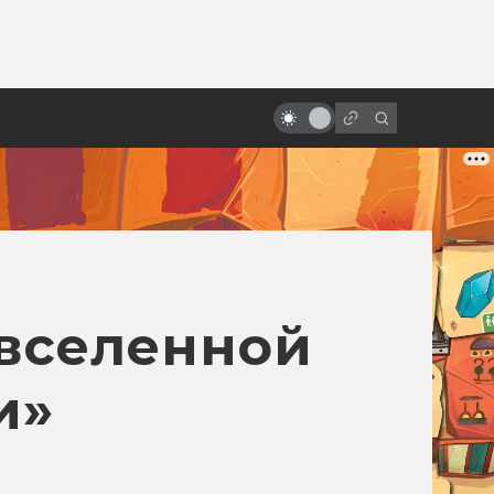
от
«Пятый элемент»: от безумной
идеи к безумному фильму
 вселенной
и»