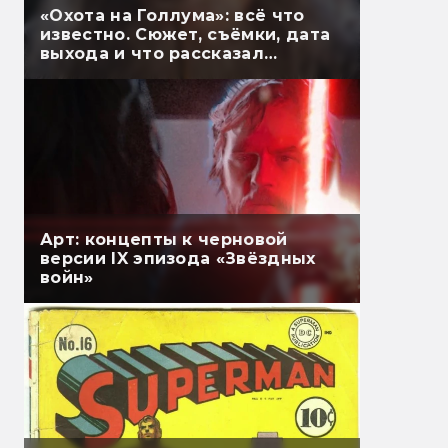
«Охота на Голлума»: всё что
известно. Сюжет, съёмки, дата
выхода и что рассказал
Гэндальф
Арт: концепты к черновой
версии IX эпизода «Звёздных
войн»