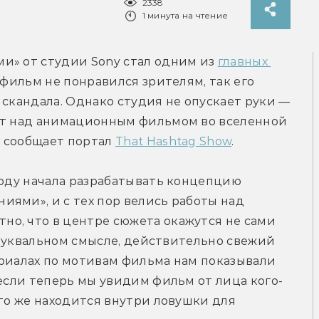
2338
1 минута на чтение
и» от студии Sony стал одним из 
главных 
 фильм не понравился зрителям, так его 
 скандала. Однако студия не опускает руки — 
ет над анимационным фильмом во вселенной 
 сообщает портал 
That Hashtag Show
.
году начала разрабатывать концепцию 
ями», и с тех пор велись работы над 
о, что в центре сюжета окажутся не сами 
в буквальном смысле, действительно свежий 
риалах по мотивам фильма нам показывали 
 если теперь мы увидим фильм от лица кого-
то же находится внутри ловушки для 