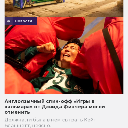
Новости
Англоязычный спин-офф «Игры в
кальмара» от Дэвида Финчера могли
отменить
Должна ли была в нем сыграть Кейт
Бланшетт, неясно.