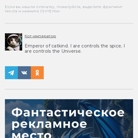
Если вы нашли опечатку, пожалуйста, выделите фрагмент
текста и нажмите Ctrl+Enter.
Кот-император
Emperor of catkind. I are controls the spice, I
are controls the Universe.