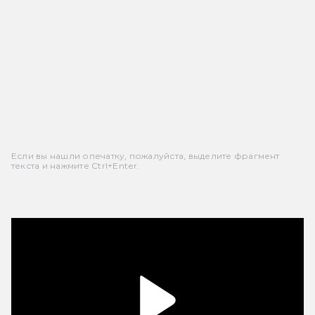
Если вы нашли опечатку, пожалуйста, выделите фрагмент
текста и нажмите Ctrl+Enter.