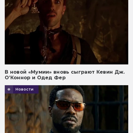
В новой «Мумии» вновь сыграют Кевин Дж.
О’Коннор и Одед Фер
Новости