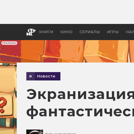
Какие
авгус
апока
детск
КНИГИ
КИНО
СЕРИАЛЫ
ИГРЫ
НА
РЕКЛАМА
Новости
Экранизация 
фантастичес
Кот-император