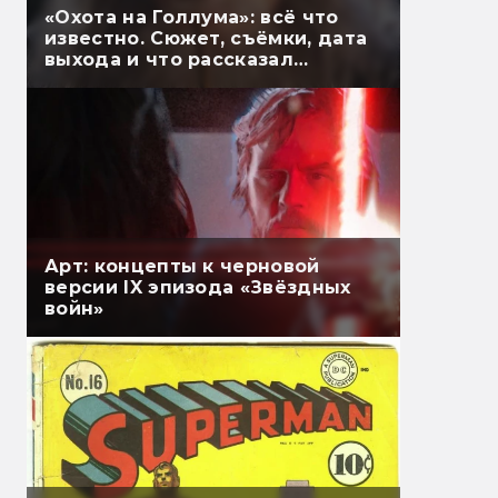
«Охота на Голлума»: всё что
известно. Сюжет, съёмки, дата
выхода и что рассказал
Гэндальф
Арт: концепты к черновой
версии IX эпизода «Звёздных
войн»