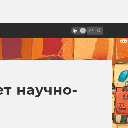
ы»:
ыло
Приквелы «Звёздных войн»
заслуживают больше любви
ет научно-