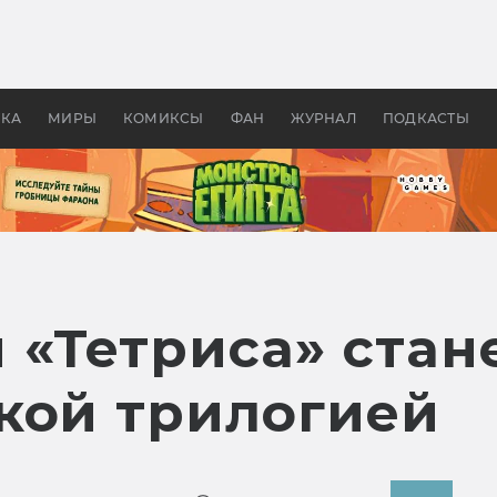
 фильмы смотреть в
Как создавались «Страшил
те 2026? В мире —
фильм, без которого не б
липсис, в России —
бы «Властелина колец»
ие комедии
УКА
МИРЫ
КОМИКСЫ
ФАН
ЖУРНАЛ
ПОДКАСТЫ
«Тетриса» стан
кой трилогией