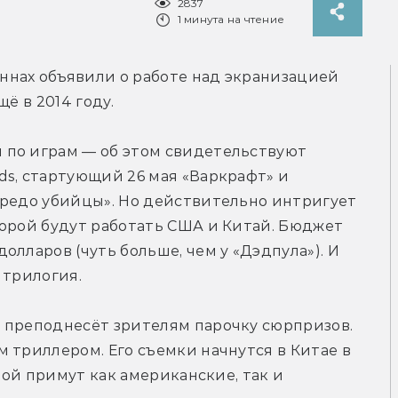
2837
1 минута на чтение
нах объявили о работе над экранизацией 
ё в 2014 году.
по играм — об этом свидетельствуют 
s, стартующий 26 мая «Варкрафт» и 
Кредо убийцы». Но действительно интригует 
орой будут работать США и Китай. Бюджет 
лларов (чуть больше, чем у «Дэдпула»). И 
 трилогия.
 преподнесёт зрителям парочку сюрпризов. 
 триллером. Его съемки начнутся в Китае в 
ной примут как американские, так и 