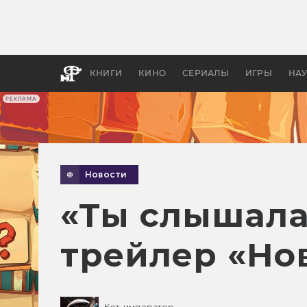
Как с
фильм
бы «В
КНИГИ
КИНО
СЕРИАЛЫ
ИГРЫ
НА
РЕКЛАМА
Новости
«Ты слышала
трейлер «Но
Кот-император