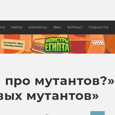
оздавались «Страшилы»:
«Одиссея» Нолана: что эт
, без которого не было
фильм сделал с Гомером и
ластелина колец»
Древней Грецией
УКА
МИРЫ
КОМИКСЫ
ФАН
ЖУРНАЛ
ПОДКАСТЫ
 про мутантов?»
вых мутантов»