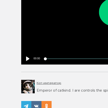
00:00
Кот-император
Emperor of catkind. I are controls the spi