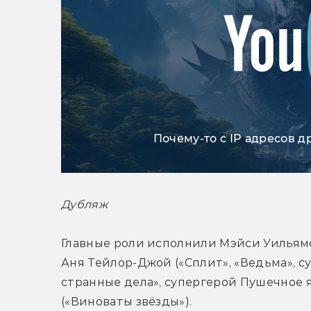
Почему-то с IP адресов д
Дубляж
Главные роли исполнили Мэйси Уильямс 
Аня Тейлор-Джой («Сплит», «Ведьма», с
странные дела», супергерой Пушечное 
(«Виноваты звёзды»).