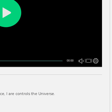
00:00
ce, I are controls the Universe.