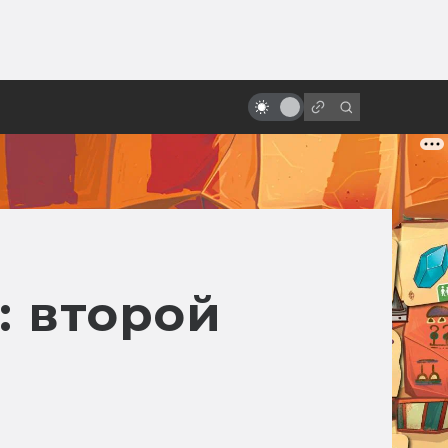
от
«Алиса в Стране чудес» и её
адаптации: всё страньше и
страньше!
: второй