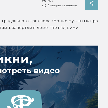
927
1 минута на чтение
страдального триллера «Новые мутанты» про 
ями, запертых в доме, где над ними 
икни,
мотреть видео