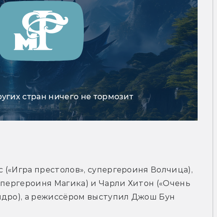
ругих стран ничего не тормозит
(«Игра престолов», супергероиня Волчица), 
упергероиня Магика) и Чарли Хитон («Очень 
ядро), а режиссёром выступил Джош Бун 