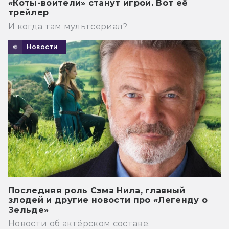
«Коты-воители» станут игрой. Вот её
трейлер
И когда там мультсериал?
Новости
Последняя роль Сэма Нила, главный
злодей и другие новости про «Легенду о
Зельде»
Новости об актёрском составе.