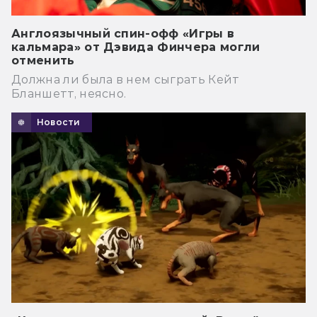
Англоязычный спин-офф «Игры в
кальмара» от Дэвида Финчера могли
отменить
Должна ли была в нем сыграть Кейт
Бланшетт, неясно.
Новости