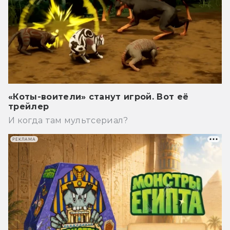
«Коты-воители» станут игрой. Вот её
трейлер
И когда там мультсериал?
РЕКЛАМА