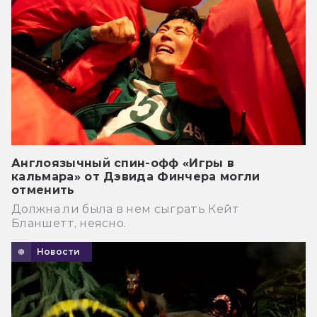
Англоязычный спин-офф «Игры в
кальмара» от Дэвида Финчера могли
отменить
Должна ли была в нем сыграть Кейт
Бланшетт, неясно.
Новости