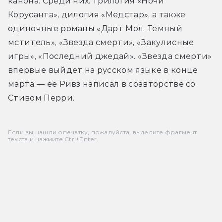
канона. Среди них: трилогия «Ночи 
Корусанта», дилогия «Медстар», а также 
одиночные романы «Дарт Мол. Темный 
мститель», «Звезда смерти», «Закулисные 
игры», «Последний джедай». «Звезда смерти» 
впервые выйдет на русском языке в конце 
марта — её Ривз написал в соавторстве со 
Стивом Перри.
Если вы нашли опечатку, пожалуйста, выделите фрагмент
текста и нажмите Ctrl+Enter.