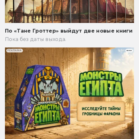
По «Тане Гроттер» выйдут две новые книги
Пока без даты выхода.
РЕКЛАМА