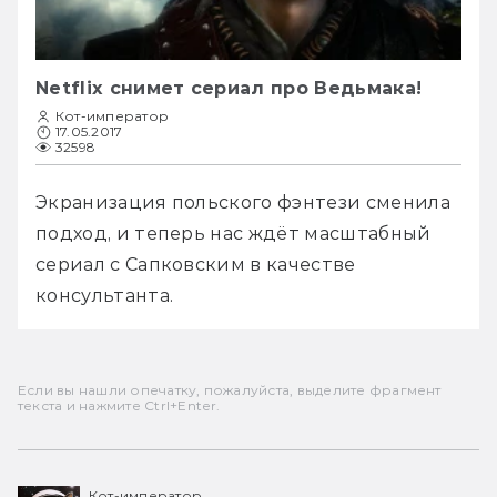
Netflix снимет сериал про Ведьмака!
Кот-император
17.05.2017
32598
Экранизация польского фэнтези сменила 
подход, и теперь нас ждёт масштабный 
сериал с Сапковским в качестве 
консультанта.
Если вы нашли опечатку, пожалуйста, выделите фрагмент
текста и нажмите Ctrl+Enter.
Кот-император