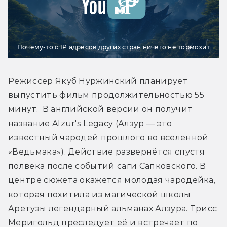
Почему-то с IP адресов других стран ничего не тормозит
Режиссёр Якуб Нуржинский планирует 
выпустить фильм продолжительностью 55 
минут.  В английской версии он получит 
название Alzur's Legacy (Алзур — это 
известный чародей прошлого во вселенной 
«Ведьмака»). Действие развернётся спустя 
полвека после событий саги Сапковского. В 
центре сюжета окажется молодая чародейка, 
которая похитила из магической школы 
Аретузы легендарный альманах Алзура. Трисс 
Меригольд преследует её и встречает по 