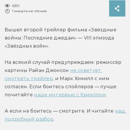
6351
1 минута на чтение
Вышел второй трейлер фильма «Звёздные 
войны: Последние джедаи» — VIII эпизода 
«Звёздных войн».
На всякий случай предупреждаем: режиссёр 
картины Райан Джонсон 
не советует 
смотреть трейлер
, и Марк Хэмилл с ним 
согласен. Если боитесь спойлеров — лучше 
почитайте 
наше интервью с Хэмиллом
.
А если не боитесь — смотрите. И читайте 
наш 
подробный разбор
.